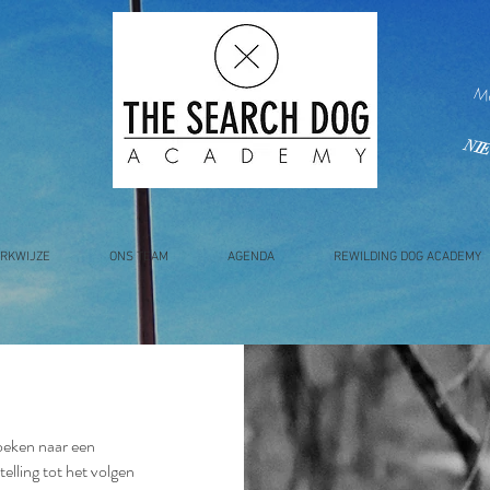
el
NI
RKWIJZE
ONS TEAM
AGENDA
REWILDING DOG ACADEMY
oeken naar een
elling tot het volgen