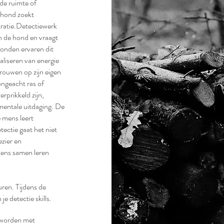
de ruimte of
 hond zoekt
tratie.Detectiewerk
n de hond en vraagt
onden ervaren dit
aliseren van energie
rouwen op zijn eigen
ongeacht ras of
erprikkeld zijn,
mentale uitdaging. De
 mens leert
ectie gaat het niet
zier en
mens samen leren
uren. Tijdens de
e detectie skills.
n worden met