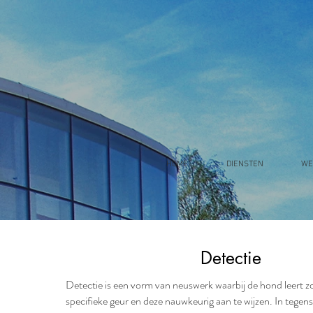
HOME
DIENSTEN
WE
Detectie
Detectie is een vorm van neuswerk waarbij de hond leert z
Empower
specifieke geur en deze nauwkeurig aan te wijzen. In tegenst