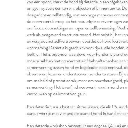
van een spoor, werkt de hond bij detectie in een afgebaken
Growth
omgeving, zoals een terrein, objecten of binnenruimte. De
doelgericht en zelfstandig, met een hoge mate van concen
doet een sterk beroep op het natuurlijke zoekvermogen va
om focus, doorzettingsvermogen en zelfbeheersing. Veel h
werk als rustgevend en structurerend. Het helpt bij het kan
en vergroot het zelfvertrouwen, doordat de hond leert vert
waarneming.Detectie is geschikt voor vrijwel alle honden, 
leeftijd. Het is bijzonder waardevol voor honden die snel ov
moeite hebben met concentratie of behoefte hebben aan 
samenwerking tussen hond en begeleider staat centraal: de
observeren, lezen en ondersteunen, zonder te sturen.Bij det
om snelheid of prestatiedruk, maar om nauwkeurigheid, ple
samenwerking. Het is verfijnd neuswerk, waarin hond en 
vertrouwen op de kracht van geur.
Een detectie cursus bestaat uit zes lessen, die elk 1,5 uur d
cursus werk je met vier andere teams (hond & handler) aan j
Een detectie workshop bestaat uit een dagdeel (4 uur) e