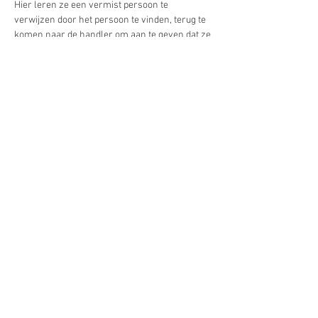
Hier leren ze een vermist persoon te 
verwijzen door het persoon te vinden, terug te 
komen naar de handler om aan te geven dat ze 
het slachtoffer hebben gelocaliseerd en de 
handler daarheen te begeleiden zodat deze bij 
het vermiste persoon uitkomt.
Ann-Jo heeft meer dan 35 jaar ervaring in dit 
gebied van speurwerk. Met de organisatie 
Reddingshonden Hulpdienst Holland heeft zij 
meerdere uitzendingen gedraaid naar het 
buitenland, waaronder 2 maal Turkije, om 
mensen onder het puin vandaan te halen 
nadat er een aardbeving had plaatsgevonden. 
Ook met…
Meer weergeven
Deel dit evenement