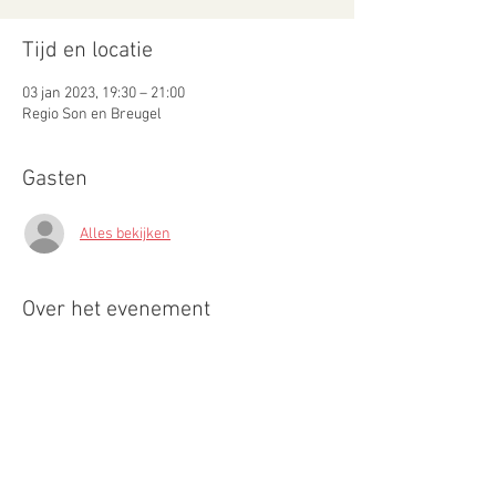
Tijd en locatie
03 jan 2023, 19:30 – 21:00
Regio Son en Breugel
Gasten
Alles bekijken
Over het evenement
Tijdens deze cursus, o.l.v. Yvonne, ga je je hond
leren om geurbronnen te zoeken en te
verwijzen.
Dit word gedaan in een setting hoe het in de
werkelijkheid ook gedaan word; je werkt op
verschillende locaties, zowel binnen als buiten.
De locaties zijn in de omgeving van Son en