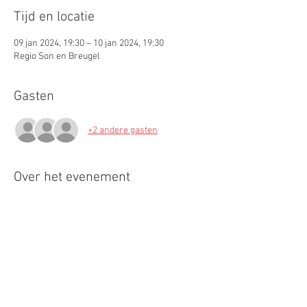
Tijd en locatie
09 jan 2024, 19:30 – 10 jan 2024, 19:30
Regio Son en Breugel
Gasten
+2 andere gasten
Over het evenement
Tijdens deze cursus, o.l.v. Yvonne, ga je je hond 
leren om geurbronnen te zoeken en te 
verwijzen.
Dit word gedaan in een setting hoe het in de 
werkelijkheid ook gedaan word; je werkt op 
verschillende locaties, zowel binnen als 
buiten. De locaties zijn in de omgeving van Son 
en Breugel en verschillen per cursusdag.