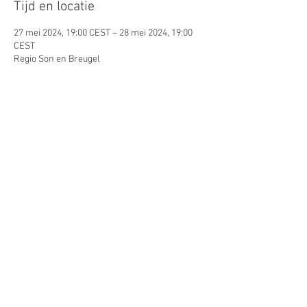
Tijd en locatie
27 mei 2024, 19:00 CEST – 28 mei 2024, 19:00
CEST
Regio Son en Breugel
Gasten
+2 andere gasten
Deel dit evenement
© 2026 by Lynn Puts. Proudly