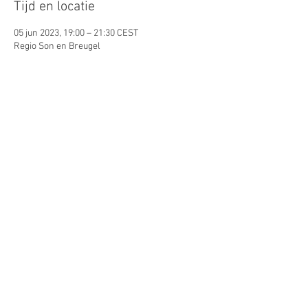
Tijd en locatie
05 jun 2023, 19:00 – 21:30 CEST
Regio Son en Breugel
Gasten
+2 andere gasten
Deel dit evenement
© 2026 by Lynn Puts. Proudly
created with
Wix.com