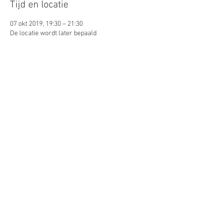
Tijd en locatie
07 okt 2019, 19:30 – 21:30
De locatie wordt later bepaald
Gasten
+1 andere gasten
Deel dit evenement
© 2026 by Lynn Puts. Proudly
created with
Wix.com