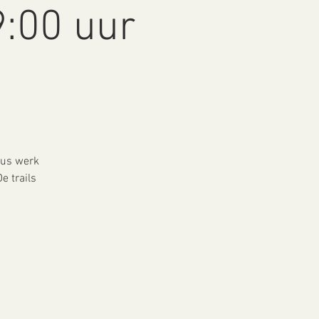
9:00 uur
sus werk
e trails