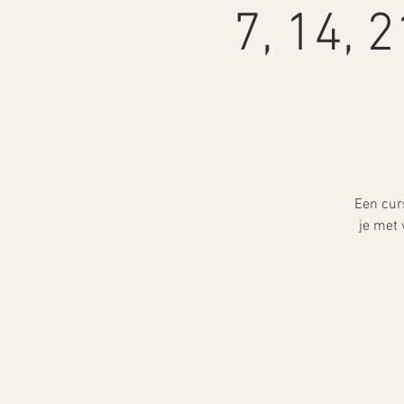
7, 14, 
Een cur
je met 