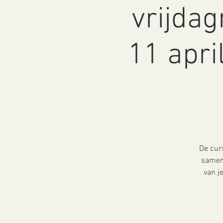
vrijdag
11 apri
De curs
samen 
van j