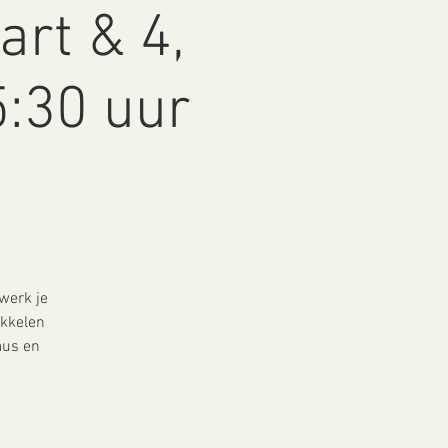
art & 4,
5:30 uur
 werk je
ikkelen
aus en