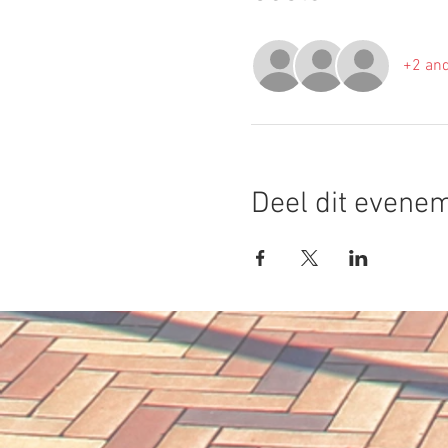
+2 and
Deel dit evene