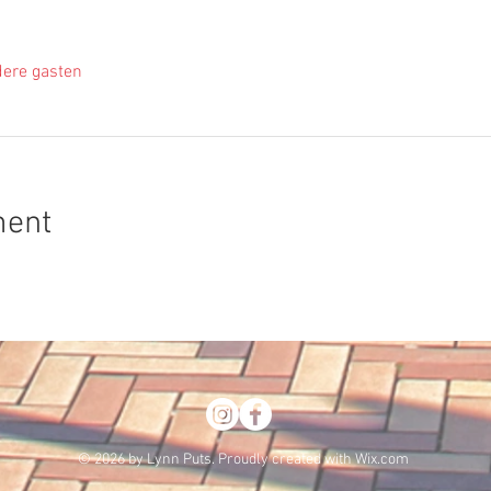
ere gasten
ment
© 2026 by Lynn Puts. Proudly created with
Wix.com