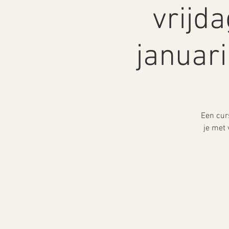
vrijd
januari
Een cur
je met 