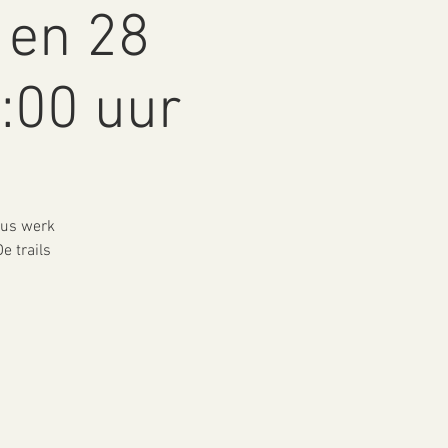
 en 28
5:00 uur
sus werk
e trails