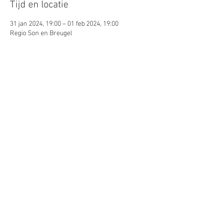
Tijd en locatie
31 jan 2024, 19:00 – 01 feb 2024, 19:00
Regio Son en Breugel
Gasten
+2 andere gasten
Deel dit evenement
© 2026 by Lynn Puts. Proudly
created with
Wix.com