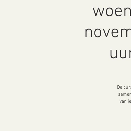
woen
novem
uur
De curs
samen 
van j