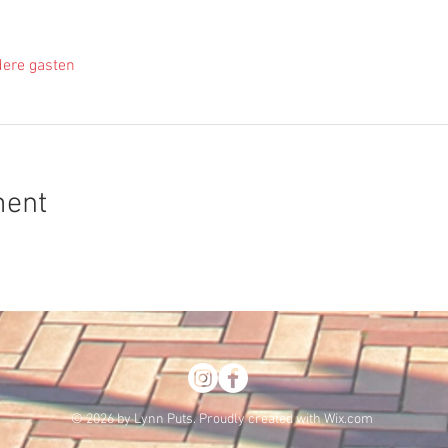
ere gasten
ment
© 2026 by Lynn Puts. Proudly created with
Wix.com