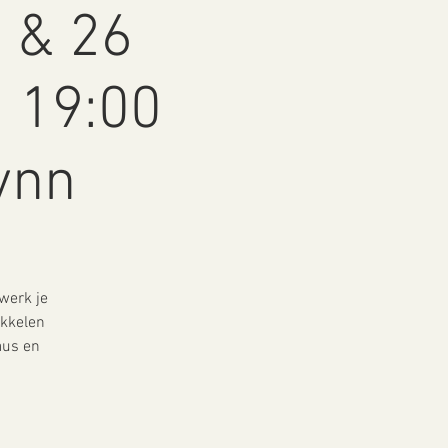
 & 26
 19:00
Lynn
 werk je
ikkelen
aus en