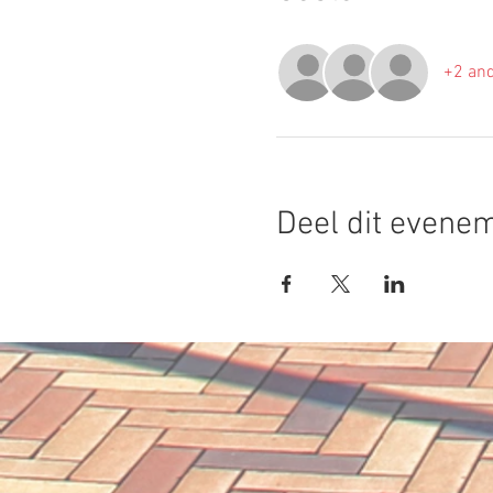
+2 and
Deel dit evene