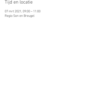
Tijd en locatie
07 mrt 2021, 09:00 – 11:00
Regio Son en Breugel
Gasten
Alles bekijken
Deel dit evenement
© 2026 by Lynn Puts. Proudly
created with
Wix.com