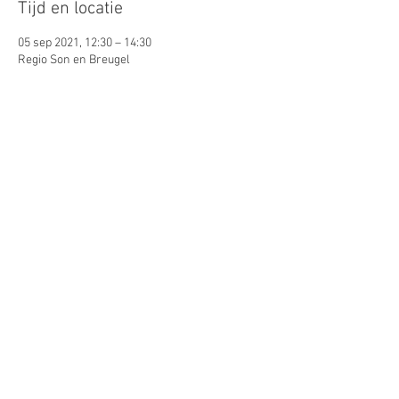
Tijd en locatie
05 sep 2021, 12:30 – 14:30
Regio Son en Breugel
Gasten
Alles bekijken
Deel dit evenement
© 2026 by Lynn Puts. Proudly
created with
Wix.com