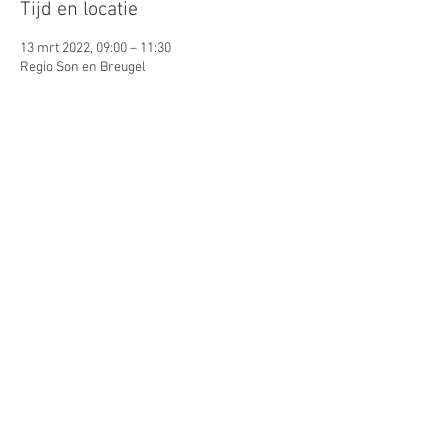
Tijd en locatie
13 mrt 2022, 09:00 – 11:30
Regio Son en Breugel
Gasten
Alles bekijken
Deel dit evenement
© 2026 by Lynn Puts. Proudly
created with
Wix.com