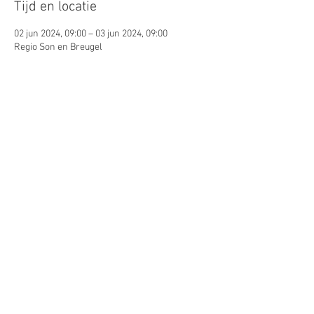
Tijd en locatie
02 jun 2024, 09:00 – 03 jun 2024, 09:00
Regio Son en Breugel
Gasten
+1 andere gasten
Deel dit evenement
© 2026 by Lynn Puts. Proudly
created with
Wix.com