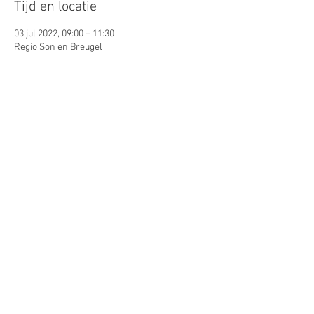
Tijd en locatie
03 jul 2022, 09:00 – 11:30
Regio Son en Breugel
Gasten
Alles bekijken
Deel dit evenement
© 2026 by Lynn Puts. Proudly
created with
Wix.com