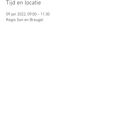
Tijd en locatie
09 jan 2022, 09:00 – 11:30
Regio Son en Breugel
Gasten
Alles bekijken
Deel dit evenement
© 2026 by Lynn Puts. Proudly
created with
Wix.com