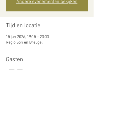
Andere evenementen bekijken
Tijd en locatie
15 jun 2026, 19:15 – 20:00
Regio Son en Breugel
Gasten
Alles bekijken
Over het evenement
Meer weergeven