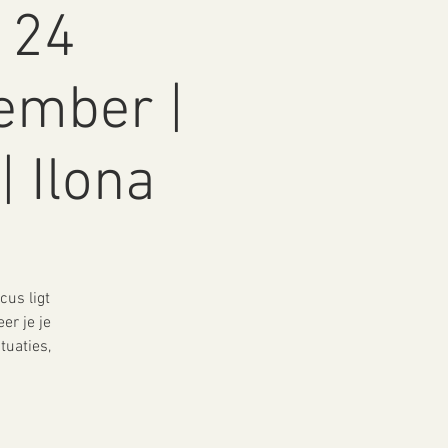
, 24
ember |
| Ilona
us ligt
er je je
tuaties,