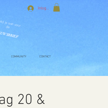
Inloggen
M
d je aan voor
de
​
EUWSBRIEF
COMMUNITY
CONTACT
ag 20 &