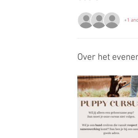
+1 and
Over het even