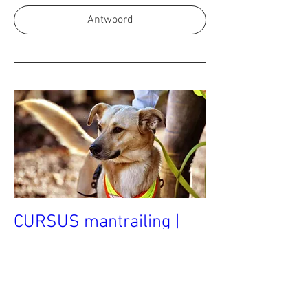
Antwoord
CURSUS mantrailing |
zaterdag 5, 19
september en 10 en 24
oktober | 09:00 uur -